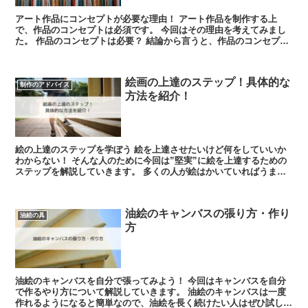
アート作品にコンセプトが必要な理由！ アート作品を制作する上
で、作品のコンセプトは必須です。 今回はその理由を考えてみまし
た。 作品のコンセプトは必要？ 結論から言うと、作品のコンセプト
は必須です。 その理由...
絵画の上達のステップ！具体的な
制作のアドバイス
方法を紹介！
絵の上達のステップを学ぼう 絵を上達させたいけど何をしていいか
わからない！ そんな人のために今回は”堅実”に絵を上達するための
ステップを解説していきます。 多くの人が絵はかいていればうまく
なると思いがちで...
油絵のキャンバスの張り方・作り
油絵の具
方
油絵のキャンバスを自分で張ってみよう！ 今回はキャンバスを自分
で作るやり方について解説していきます。 油絵のキャンバスは一度
作れるようになると簡単なので、油絵を長く続けたい人はぜひ試して