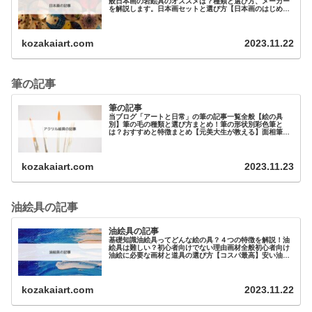
般日本画の岩絵具のオススメは？種類と選び方、メーカー
を解説します。日本画セットと選び方【日本画のはじめ
方】絵の具日本画キットは吉祥の水干絵の具のセ…
kozakaiart.com
2023.11.22
筆の記事
筆の記事
当ブログ「アートと日常」の筆の記事一覧全般【絵の具
別】筆の毛の種類と選び方まとめ！筆の形状別彩色筆と
は？おすすめと特徴まとめ【元美大生が教える】面相筆と
は？オススメを3つ紹介！筆の用途別…
kozakaiart.com
2023.11.23
油絵具の記事
油絵具の記事
基礎知識油絵具ってどんな絵の具？４つの特徴を解説！油
絵具は難しい？初心者向けでない理由画材全般初心者向け
油絵に必要な画材と道具の選び方【コスパ最高】安い油絵
具と道具まとめ！【プロ・大人向け…
kozakaiart.com
2023.11.22