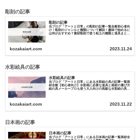
彫刻の記事
彫刻の記事
当ブログ「アートと日常」の彫刻の記事一覧全般初心者向
け！彫刻のジャンルと種類について解説！趣味で始めるに
は何がおすすめ？素材彫刻で使う粘土の種類と道具まとめ
元美大生が教える 油粘土（油土）の特徴と選…
kozakaiart.com
2023.11.24
水彩絵具の記事
水彩絵具の記事
当ブログ「アートと日常」にある水彩絵の具の記事一覧画
材全般【初心者向け】水彩画に必要な道具と画材の選び方
絵の具メーカープロも使う大人向けの高級な水彩絵の具を
紹介！その違いは？初心者に…
kozakaiart.com
2023.11.22
日本画の記事
日本画の記事
当ブログ「アートと日常」にある日本画の記事一覧画材全