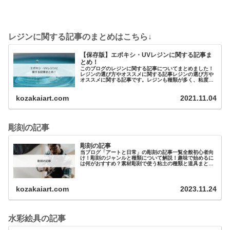
レジンに関する記事のまとめはこちら↓
【保存版】エポキシ・UVレジンに関する記事ま
とめ！
このブログのレジンに関する記事についてまとめました！
レジンの選び方やオススメに関する記事レジンの選び方や
オススメに関する記事です。レジンも種類が多く、粘度や
黄変のしやすさ、硬化時間などメーカーによってさまざ…
kozakaiart.com
2021.11.04
彫刻の記事
彫刻の記事
当ブログ「アートと日常」の彫刻の記事一覧全般初心者向
け！彫刻のジャンルと種類について解説！趣味で始めるに
は何がおすすめ？素材彫刻で使う粘土の種類と道具まとめ
元美大生が教える 油粘土（油土）の特徴と選…
kozakaiart.com
2023.11.24
水彩絵具の記事