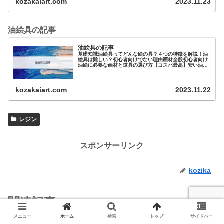
kozakaiart.com
2023.11.23
油絵具の記事
油絵具の記事
基礎知識油絵具ってどんな絵の具？４つの特徴を解説！油
絵具は難しい？初心者向けでない理由画材全般初心者向け
油絵に必要な画材と道具の選び方【コスパ最高】安い油絵
具と道具まとめ！【プロ・大人向け…
kozakaiart.com
2023.11.22
レジン
スポンサーリンク
kozika
関連記事
メニュー
ホーム
検索
トップ
サイドバー