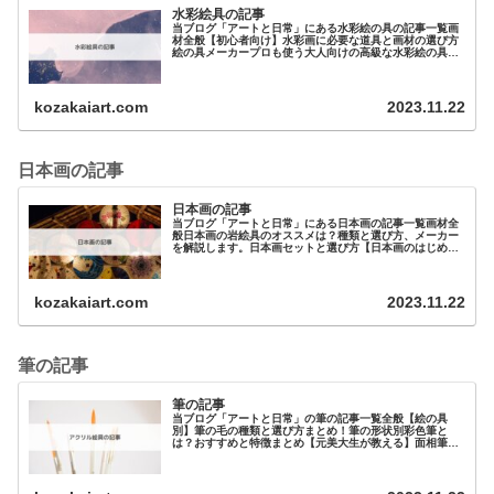
水彩絵具の記事
当ブログ「アートと日常」にある水彩絵の具の記事一覧画
材全般【初心者向け】水彩画に必要な道具と画材の選び方
絵の具メーカープロも使う大人向けの高級な水彩絵の具を
紹介！その違いは？初心者に…
kozakaiart.com
2023.11.22
日本画の記事
日本画の記事
当ブログ「アートと日常」にある日本画の記事一覧画材全
般日本画の岩絵具のオススメは？種類と選び方、メーカー
を解説します。日本画セットと選び方【日本画のはじめ
方】絵の具日本画キットは吉祥の水干絵の具のセ…
kozakaiart.com
2023.11.22
筆の記事
筆の記事
当ブログ「アートと日常」の筆の記事一覧全般【絵の具
別】筆の毛の種類と選び方まとめ！筆の形状別彩色筆と
は？おすすめと特徴まとめ【元美大生が教える】面相筆と
は？オススメを3つ紹介！筆の用途別…