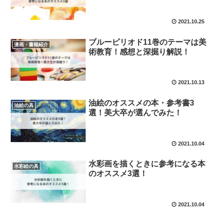
2021.10.25
ブルーピリオド11巻のテーマは美
漫画・書籍紹介
術教育！感想と深掘り解説！
2021.10.13
油絵のオススメの本・参考書3
油絵の具
選！美大卒が選んでみた！
2021.10.04
水彩画を描くときに参考になる本
水彩絵の具
のオススメ3選！
2021.10.04