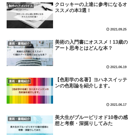
クロッキーの上達に参考になるオ
制作のアドバイス
ススメの本3選！
2021.09.25
美術の入門書にオススメ！13歳の
漫画・書籍紹介
アート思考とはどんな本？
2021.06.19
【色彩学の名著】ヨハネスイッテ
漫画・書籍紹介
ンの色彩論を紹介します。
2021.06.17
美大生がブルーピリオド10巻の感
漫画・書籍紹介
想と考察・深掘りしてみた