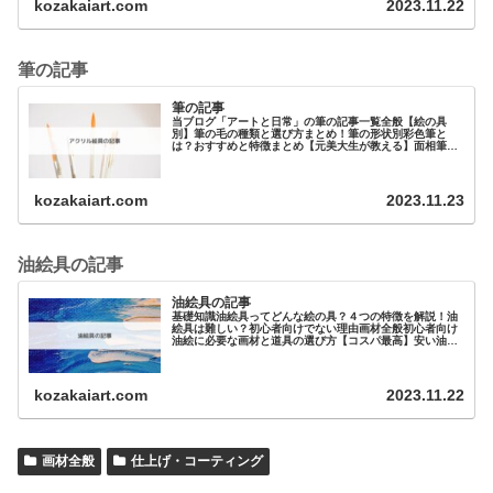
kozakaiart.com
2023.11.22
筆の記事
筆の記事
当ブログ「アートと日常」の筆の記事一覧全般【絵の具
別】筆の毛の種類と選び方まとめ！筆の形状別彩色筆と
は？おすすめと特徴まとめ【元美大生が教える】面相筆と
は？オススメを3つ紹介！筆の用途別…
kozakaiart.com
2023.11.23
油絵具の記事
油絵具の記事
基礎知識油絵具ってどんな絵の具？４つの特徴を解説！油
絵具は難しい？初心者向けでない理由画材全般初心者向け
油絵に必要な画材と道具の選び方【コスパ最高】安い油絵
具と道具まとめ！【プロ・大人向け…
kozakaiart.com
2023.11.22
画材全般
仕上げ・コーティング