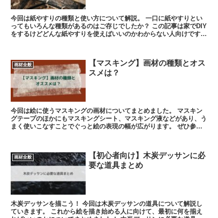
今回は紙やすりの種類と使い方について解説。 一口に紙やすりとい
ってもいろんな種類があるのはご存じでしたか？ この記事は家でDIY
をするけどどんな紙やすりを使えばいいのかわからない人向けです。
ぜひ参考にしてみてください。...
【マスキング】画材の種類とオス
画材全般
スメは？
今回は絵に使うマスキングの画材についてまとめました。 マスキン
グテープのほかにもマスキングシート、マスキング液などがあり、う
まく使いこなすことでぐっと絵の表現の幅が広がります。 ぜひ参考
にしてみてください。 ...
【初心者向け】木炭デッサンに必
画材全般
要な道具まとめ
木炭デッサンを描こう！ 今回は木炭デッサンの道具について解説し
ていきます。 これから絵を描き始める人に向けて、最初に何を揃え