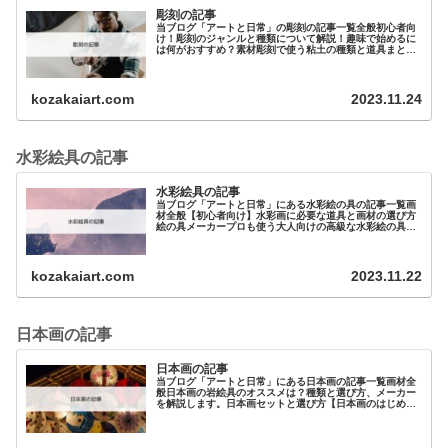
彫刻の記事
当ブログ「アートと日常」の彫刻の記事一覧全般初心者向
け！彫刻のジャンルと種類について解説！趣味で始めるに
は何がおすすめ？素材彫刻で使う粘土の種類と道具まとめ
元美大生が教える 油粘土（油土）の特徴と選…
kozakaiart.com
2023.11.24
水彩絵具の記事
水彩絵具の記事
当ブログ「アートと日常」にある水彩絵の具の記事一覧画
材全般【初心者向け】水彩画に必要な道具と画材の選び方
絵の具メーカープロも使う大人向けの高級な水彩絵の具を
紹介！その違いは？初心者に…
kozakaiart.com
2023.11.22
日本画の記事
日本画の記事
当ブログ「アートと日常」にある日本画の記事一覧画材全
般日本画の岩絵具のオススメは？種類と選び方、メーカー
を解説します。日本画セットと選び方【日本画のはじめ
方】絵の具日本画キットは吉祥の水干絵の具のセ…