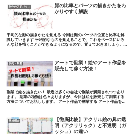
顔の比率とパーツの描きかたをわ
制作のアドバイス
かりやすく解説
平均的な顔の描きかたを覚える 今回は顔のパーツの位置と比率を解
説していきます 平均的なものを覚えることで、これをベースにいろ
んな顔を描くことができるようになるので、覚えておきましょう。
目鼻口のパーツの比...
アートで副業！絵やアート作品を
販売・集客
販売して稼ぐ方法！
副業で絵を描きたい！ 最近は多くの会社で副業が解禁されつつあり
ます。 副業の種類は色々ありますが、今回は絵を販売して副業する
方法についてお話しします。 アート作品で副業する アート作品を販
売して副業する方法...
【徹底比較】アクリル絵の具の透
画材紹介
明（アクリリック）と不透明（ガ
ッシュ）の違い