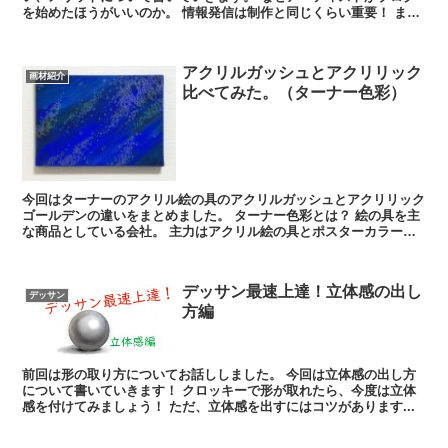
を始めたほうがいいのか。 情報発信は制作と同じくらい重要！ ま
ず、情...
アクリルガッシュとアクリリック
画材紹介
比べてみた。（ターナー色彩）
今回はターナーのアクリル絵の具のアクリルガッシュとアクリリック
ゴールデンの違いをまとめました。 ターナー色彩とは？ 絵の具を主
な商品としている会社。 主力はアクリル絵の具とポスターカラー。
一部、油絵の具な...
デッサン最速上達！立体感の出し
デッサン
方編
前回は形の取り方についてお話ししました。 今回は立体感の出し方
について書いていきます！ クロッキーで形が取れたら、今度は立体
感を付けてみましょう！ ただ、立体感を出すにはコツがあります...