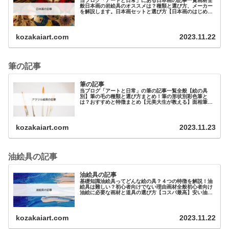
当ブログ「アートと日常」にある日本画の記事一覧画材全
般日本画の岩絵具のオススメは？種類と選び方、メーカー
を解説します。日本画セットと選び方【日本画のはじめ
方】絵の具日本画キットは吉祥の水干絵の具のセ…
kozakaiart.com
2023.11.22
筆の記事
筆の記事
当ブログ「アートと日常」の筆の記事一覧全般【絵の具
別】筆の毛の種類と選び方まとめ！筆の形状別彩色筆と
は？おすすめと特徴まとめ【元美大生が教える】面相筆と
は？オススメを3つ紹介！筆の用途別…
kozakaiart.com
2023.11.23
油絵具の記事
油絵具の記事
基礎知識油絵具ってどんな絵の具？４つの特徴を解説！油
絵具は難しい？初心者向けでない理由画材全般初心者向け
油絵に必要な画材と道具の選び方【コスパ最高】安い油絵
具と道具まとめ！【プロ・大人向け…
kozakaiart.com
2023.11.22