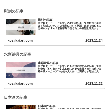
彫刻の記事
彫刻の記事
当ブログ「アートと日常」の彫刻の記事一覧全般初心者向
け！彫刻のジャンルと種類について解説！趣味で始めるに
は何がおすすめ？素材彫刻で使う粘土の種類と道具まとめ
元美大生が教える 油粘土（油土）の特徴と選…
kozakaiart.com
2023.11.24
水彩絵具の記事
水彩絵具の記事
当ブログ「アートと日常」にある水彩絵の具の記事一覧画
材全般【初心者向け】水彩画に必要な道具と画材の選び方
絵の具メーカープロも使う大人向けの高級な水彩絵の具を
紹介！その違いは？初心者に…
kozakaiart.com
2023.11.22
日本画の記事
日本画の記事