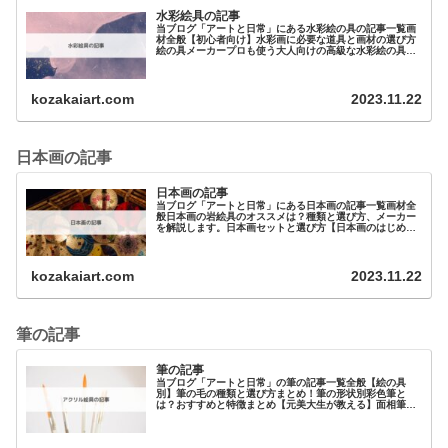
水彩絵具の記事
当ブログ「アートと日常」にある水彩絵の具の記事一覧画
材全般【初心者向け】水彩画に必要な道具と画材の選び方
絵の具メーカープロも使う大人向けの高級な水彩絵の具を
紹介！その違いは？初心者に…
kozakaiart.com
2023.11.22
日本画の記事
日本画の記事
当ブログ「アートと日常」にある日本画の記事一覧画材全
般日本画の岩絵具のオススメは？種類と選び方、メーカー
を解説します。日本画セットと選び方【日本画のはじめ
方】絵の具日本画キットは吉祥の水干絵の具のセ…
kozakaiart.com
2023.11.22
筆の記事
筆の記事
当ブログ「アートと日常」の筆の記事一覧全般【絵の具
別】筆の毛の種類と選び方まとめ！筆の形状別彩色筆と
は？おすすめと特徴まとめ【元美大生が教える】面相筆と
は？オススメを3つ紹介！筆の用途別…