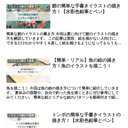
鯉の簡単な手書きイラストの描き
イラストの描き方講座
方！【水彩色鉛筆とペン】
簡単な鯉のイラストの書き方 今回は夏に向けて鯉のイラストの描き
方を解説していきます。 この記事は普段、絵を描かない人向けに、
できるだけわかりやすく＆楽しく絵を描けるようになってもらうもの
になっています。 ぜひ参考...
【簡単・リアル】魚の絵の描き
イラストの描き方講座
方！魚のイラストを描こう！
魚を描こう！ 今回は魚の絵の描き方について簡単に紹介していきま
す。 夏休みの宿題や、自分で釣った魚を描くときにぜひ参考にして
みてください。 簡単な絵とリアルな絵のパターンを動画付きで紹介
します。 魚...
トンボの簡単な手書きイラストの
イラストの描き方講座
描き方！【水彩色鉛筆とペン】