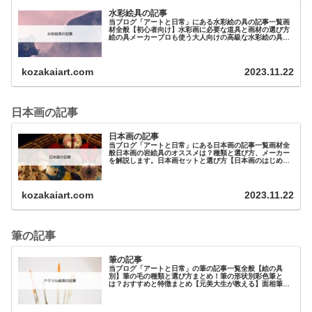
水彩絵具の記事
当ブログ「アートと日常」にある水彩絵の具の記事一覧画
材全般【初心者向け】水彩画に必要な道具と画材の選び方
絵の具メーカープロも使う大人向けの高級な水彩絵の具を
紹介！その違いは？初心者に…
kozakaiart.com
2023.11.22
日本画の記事
日本画の記事
当ブログ「アートと日常」にある日本画の記事一覧画材全
般日本画の岩絵具のオススメは？種類と選び方、メーカー
を解説します。日本画セットと選び方【日本画のはじめ
方】絵の具日本画キットは吉祥の水干絵の具のセ…
kozakaiart.com
2023.11.22
筆の記事
筆の記事
当ブログ「アートと日常」の筆の記事一覧全般【絵の具
別】筆の毛の種類と選び方まとめ！筆の形状別彩色筆と
は？おすすめと特徴まとめ【元美大生が教える】面相筆と
は？オススメを3つ紹介！筆の用途別…