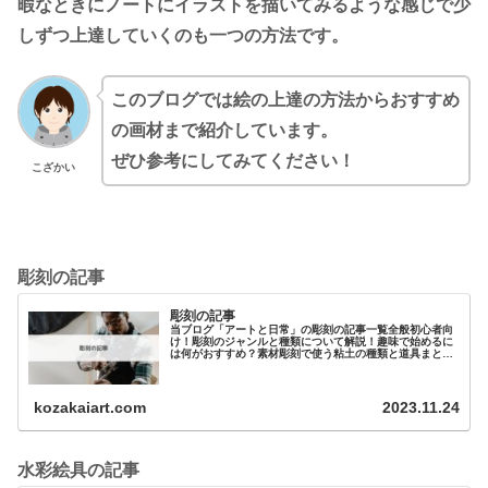
暇なときにノートにイラストを描いてみるような感じで少
しずつ上達していくのも一つの方法です。
このブログでは絵の上達の方法からおすすめ
の画材まで紹介しています。
ぜひ参考にしてみてください！
こざかい
彫刻の記事
彫刻の記事
当ブログ「アートと日常」の彫刻の記事一覧全般初心者向
け！彫刻のジャンルと種類について解説！趣味で始めるに
は何がおすすめ？素材彫刻で使う粘土の種類と道具まとめ
元美大生が教える 油粘土（油土）の特徴と選…
kozakaiart.com
2023.11.24
水彩絵具の記事