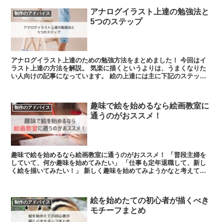
アナログイラスト上達の勉強法と
制作のアドバイス
5つのステップ
アナログイラスト上達のための勉強方法をまとめました！ 今回はイ
ラスト上達の方法を解説。 気楽に描くというよりは、うまくなりた
い人向けの記事になっています。 絵の上達には主に下記のステップ
があります...
趣味で絵を始めるなら絵画教室に
制作のアドバイス
通うのがおススメ！
趣味で絵を始めるなら絵画教室に通うのがおススメ！ 「普段主婦を
していて、何か趣味を始めてみたい」 「仕事も定年退職して、新し
く絵を描いてみたい！」 新しく趣味を始めてみようかなと考えてい
る人の中で、「絵を描くことを趣味に...
絵を始めたての初心者が描くべき
制作のアドバイス
モチーフまとめ