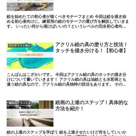
絵を始めたての初心者が描くべきモチーフまとめ 今回は絵を描き始
める初心者向けに、練習用の絵のモチーフの選び方を解説していきま
す。 いったい何から描けばいいの？というレベルの完全初心者向け
の記事になっています。 ...
アクリル絵の具の塗り方と技法！
アーティスト向け
タッチを描き分ける！【初心者】
こんばんはこざかいです。 今回はアクリル絵の具のタッチの描き分
けについて書いていきます！ アクリル絵の具は油絵とも水彩画とも
違う絵の具なので、アクリル絵の具独特の技法もあります。 その辺
りを今回は描いていきたいと思います...
絵画の上達のステップ！具体的な
制作のアドバイス
方法を紹介！
絵の上達のステップを学ぼう 絵を上達させたいけど何をしていいか