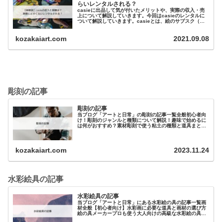
らいレンタルされる？
casieに出品して気が付いたメリットや、実際の収入・売
上について解説していきます。今回はcasieのレンタルに
ついて解説していきます。casieとは、絵のサブスク（月
額のレンタルサービス）で最近話題になっている会...
kozakaiart.com
2021.09.08
彫刻の記事
彫刻の記事
当ブログ「アートと日常」の彫刻の記事一覧全般初心者向
け！彫刻のジャンルと種類について解説！趣味で始めるに
は何がおすすめ？素材彫刻で使う粘土の種類と道具まとめ
元美大生が教える 油粘土（油土）の特徴と選…
kozakaiart.com
2023.11.24
水彩絵具の記事
水彩絵具の記事
当ブログ「アートと日常」にある水彩絵の具の記事一覧画
材全般【初心者向け】水彩画に必要な道具と画材の選び方
絵の具メーカープロも使う大人向けの高級な水彩絵の具を
紹介！その違いは？初心者に…