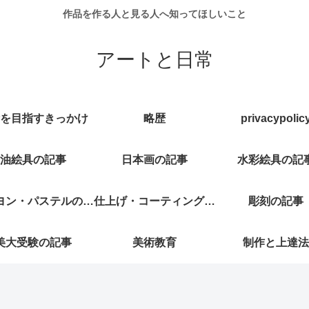
作品を作る人と見る人へ知ってほしいこと
アートと日常
を目指すきっかけ
略歴
privacypolic
油絵具の記事
日本画の記事
水彩絵具の記
ヨン・パステルの記
仕上げ・コーティング記
彫刻の記事
美大受験の記事
事
美術教育
事
制作と上達法