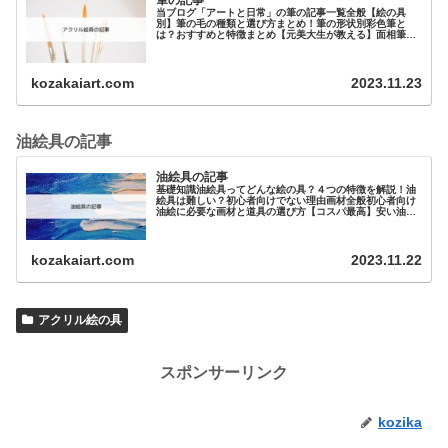
当ブログ「アートと日常」の筆の記事一覧全般【絵の具
別】筆の毛の種類と選び方まとめ！筆の形状別彩色筆と
は？おすすめと特徴まとめ【元美大生が教える】面相筆と
は？オススメを3つ紹介！筆の用途別…
kozakaiart.com
2023.11.23
油絵具の記事
油絵具の記事
基礎知識油絵具ってどんな絵の具？４つの特徴を解説！油
絵具は難しい？初心者向けでない理由画材全般初心者向け
油絵に必要な画材と道具の選び方【コスパ最高】安い油絵
具と道具まとめ！【プロ・大人向け…
kozakaiart.com
2023.11.22
アクリル絵の具
スポンサーリンク
kozika