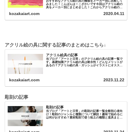
おすすめなアクリル絵の具の種類をメーカー別に比較して
みました！こんばんは！こざかいです今回はアクリル絵の
具をメーカー別にまとめました！これからアクリル絵の具
を使う人で、「アクリル絵の具の種類が多すぎ...
kozakaiart.com
2020.04.11
アクリル絵の具に関する記事のまとめはこちら↓
アクリル絵具の記事
当ブログ「アートと日常」のアクリル絵の具の記事一覧で
す。基礎知識アクリル絵の具は耐水性！どんなメリットが
あるの？アクリル絵の具・ガッシュがイラストにオススメ
な４つの理由アクリル絵の具はにおいがするの？におい…
kozakaiart.com
2023.11.22
彫刻の記事
彫刻の記事
当ブログ「アートと日常」の彫刻の記事一覧全般初心者向
け！彫刻のジャンルと種類について解説！趣味で始めるに
は何がおすすめ？素材彫刻で使う粘土の種類と道具まとめ
元美大生が教える 油粘土（油土）の特徴と選…