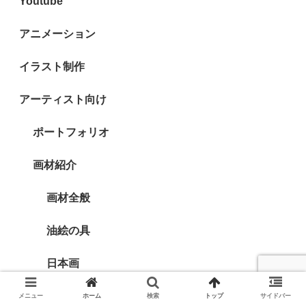
Youtube
アニメーション
イラスト制作
アーティスト向け
ポートフォリオ
画材紹介
画材全般
油絵の具
日本画
水彩絵の具
メニュー
ホーム
検索
トップ
サイドバー