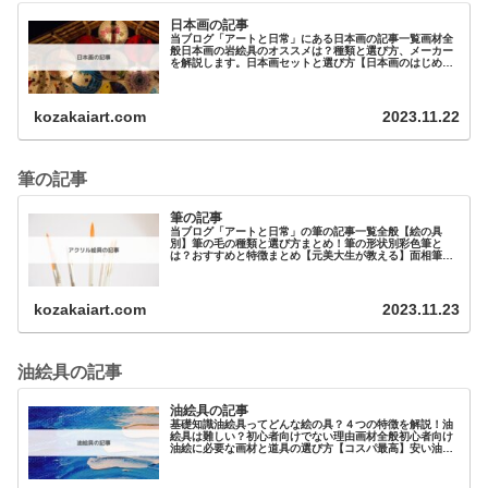
日本画の記事
当ブログ「アートと日常」にある日本画の記事一覧画材全
般日本画の岩絵具のオススメは？種類と選び方、メーカー
を解説します。日本画セットと選び方【日本画のはじめ
方】絵の具日本画キットは吉祥の水干絵の具のセ…
kozakaiart.com
2023.11.22
筆の記事
筆の記事
当ブログ「アートと日常」の筆の記事一覧全般【絵の具
別】筆の毛の種類と選び方まとめ！筆の形状別彩色筆と
は？おすすめと特徴まとめ【元美大生が教える】面相筆と
は？オススメを3つ紹介！筆の用途別…
kozakaiart.com
2023.11.23
油絵具の記事
油絵具の記事
基礎知識油絵具ってどんな絵の具？４つの特徴を解説！油
絵具は難しい？初心者向けでない理由画材全般初心者向け
油絵に必要な画材と道具の選び方【コスパ最高】安い油絵
具と道具まとめ！【プロ・大人向け…