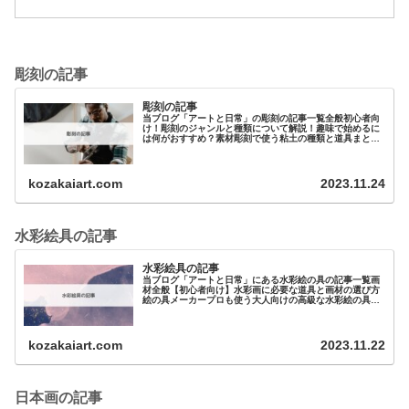
彫刻の記事
彫刻の記事
当ブログ「アートと日常」の彫刻の記事一覧全般初心者向
け！彫刻のジャンルと種類について解説！趣味で始めるに
は何がおすすめ？素材彫刻で使う粘土の種類と道具まとめ
元美大生が教える 油粘土（油土）の特徴と選…
kozakaiart.com
2023.11.24
水彩絵具の記事
水彩絵具の記事
当ブログ「アートと日常」にある水彩絵の具の記事一覧画
材全般【初心者向け】水彩画に必要な道具と画材の選び方
絵の具メーカープロも使う大人向けの高級な水彩絵の具を
紹介！その違いは？初心者に…
kozakaiart.com
2023.11.22
日本画の記事