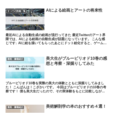
AIによる絵画とアートの将来性
すべての投稿一覧
最近AIによる自動生成の絵画が流行ってきた 最近Twitterのアート界
隈では、AIによる絵画の自動生成が話題になっています。 こんな感
じです↓ AIに絵を描いてもらったあとにドット絵化すると、ゲーム画
面...
美大生がブルーピリオド10巻の感
漫画・書籍紹介
想と考察・深掘りしてみた
ブルーピリオド10巻を実際の美大の体験とともに深掘りしてみまし
た！ こんばんは！こざかいです。 今回はブルーピリオドの10巻の考
察です！ 僕も美大生だったので、その実体験をもとに比較しながら
考察していきます。 ...
美術解剖学の本のおすすめ４選！
漫画・書籍紹介