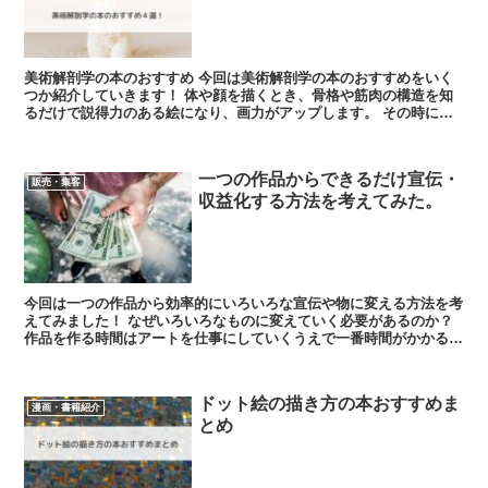
美術解剖学の本のおすすめ 今回は美術解剖学の本のおすすめをいく
つか紹介していきます！ 体や顔を描くとき、骨格や筋肉の構造を知
るだけで説得力のある絵になり、画力がアップします。 その時に読
みたい本を僕の経験をもとに...
一つの作品からできるだけ宣伝・
販売・集客
収益化する方法を考えてみた。
今回は一つの作品から効率的にいろいろな宣伝や物に変える方法を考
えてみました！ なぜいろいろなものに変えていく必要があるのか？
作品を作る時間はアートを仕事にしていくうえで一番時間がかかるも
のです。 それを...
ドット絵の描き方の本おすすめま
漫画・書籍紹介
とめ