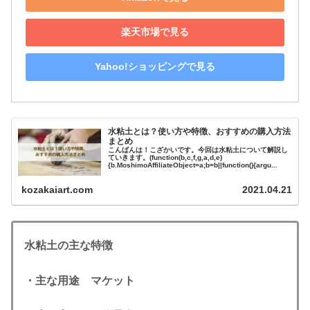
楽天市場で見る
Yahoo!ショッピングで見る
水粘土とは？使い方や特徴、おすすめの購入方法
まとめ
こんばんは！こざかいです。今回は水粘土について解説し
ていきます。(function(b,c,f,g,a,d,e)
{b.MoshimoAffiliateObject=a;b=b||function(){argu...
kozakaiart.com
2021.04.21
水粘土の主な特徴
・主な用途 マケット