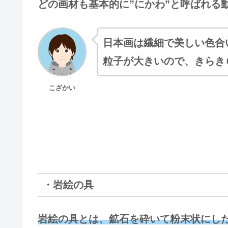
どの画材も基本的に”にかわ”と呼ばれる
日本画は繊細で美しい色合
粒子が大きいので、きらき
こざかい
・岩絵の具
岩絵の具とは、鉱石を砕いて粉末状にし