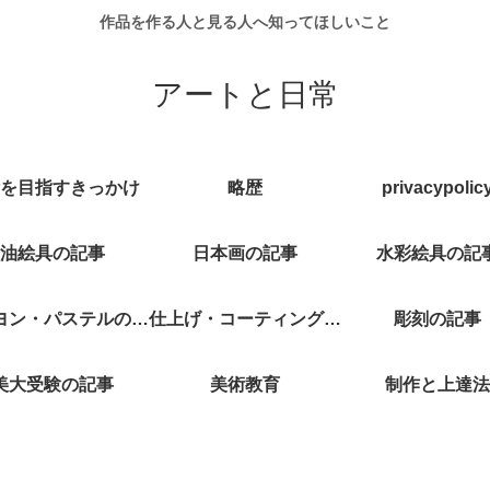
作品を作る人と見る人へ知ってほしいこと
アートと日常
を目指すきっかけ
略歴
privacypolic
油絵具の記事
日本画の記事
水彩絵具の記
ヨン・パステルの記
仕上げ・コーティング記
彫刻の記事
美大受験の記事
事
美術教育
事
制作と上達法